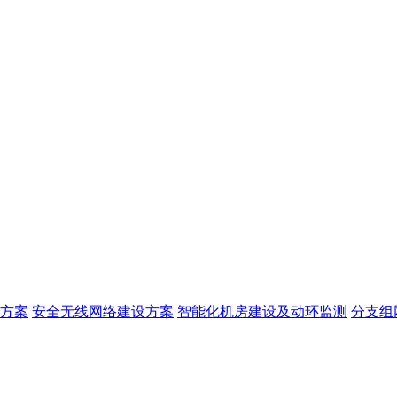
方案
安全无线网络建设方案
智能化机房建设及动环监测
分支组