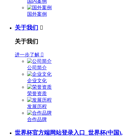
国内案例
国外案例
关于我们

关于我们
进一步了解

公司简介
企业文化
荣誉资质
发展历程
合作品牌
世界杯官方端网站登录入口_世界杯(中国),