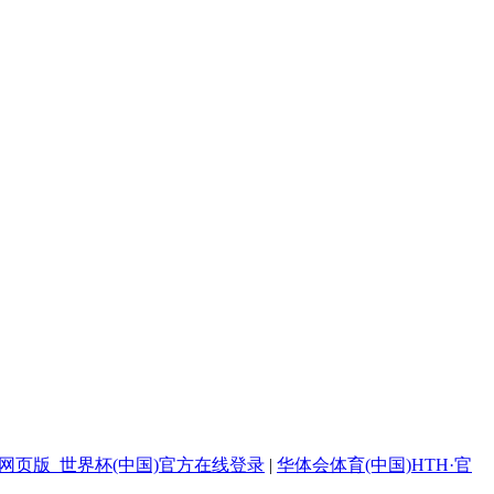
网页版_世界杯(中国)官方在线登录
|
华体会体育(中国)HTH·官