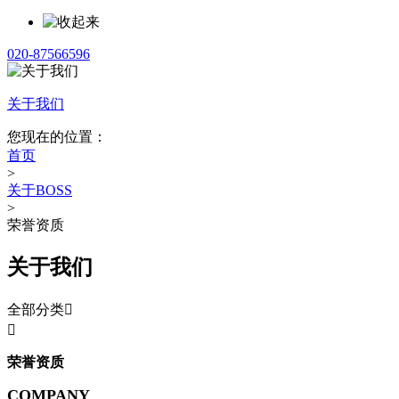
020-87566596
关于我们
您现在的位置：
首页
>
关于BOSS
>
荣誉资质
关于我们
全部分类


荣誉资质
COMPANY