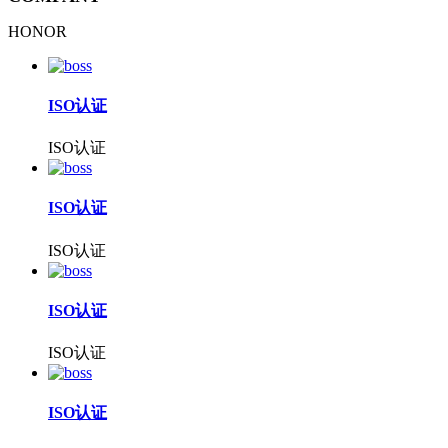
HONOR
ISO认证
ISO认证
ISO认证
ISO认证
ISO认证
ISO认证
ISO认证