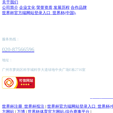
关于我们
公司简介
企业文化
荣誉资质
发展历程
合作品牌
世界杯官方端网站登录入口_世界杯(中国),
世界杯官方端网站登录入口_世界杯(中国),
服务热线：
020-87566596
地址：
广州市萝岗区科学城科学大道绿地中央广场E栋2716室
版权所有：世界杯官方端网站登录入口_世界杯(中国),
粤ICP备20220
世界杯注册_世界杯投注
|
世界杯官方端网站登录入口_世界杯(中
方网站
|
万博
|
世界杯体育官方网站-综合赛事平台
|