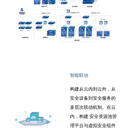
智能联动
构建从云内到云外，从
安全设备到安全服务的
多层次联动机制。在云
内，构建 安全资源池管
理平台与虚拟安全组件