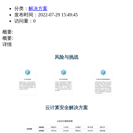
分类：
解决方案
发布时间：
2022-07-29 15:49:45
访问量：
0
概要:
概要:
详情
风险与挑战
云计算安全解决方案